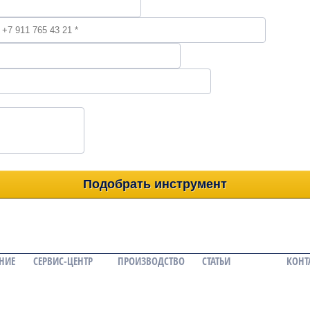
НИЕ
СЕРВИС-ЦЕНТР
ПРОИЗВОДСТВО
СТАТЬИ
КОНТ
Заточка дисковых
Производство
пил
спиральных фрез
Заточка фрез и
Профилирование