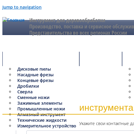
Jump to navigation
Инструмент для деревообработки
Производство, поставка и сервисное обслужи
Представительства во всех регионах России
Инструмент
Оборудование
Се
Дисковые пилы
Насадные фрезы
Концевые фрезы
Дробилки
Сверла
Сменные ножи
Зажимные элементы
инструмента
Промышленные ножи
Алмазный инструмент
Технические жидкости
Укажите свои контактные д
Измерительное устройство