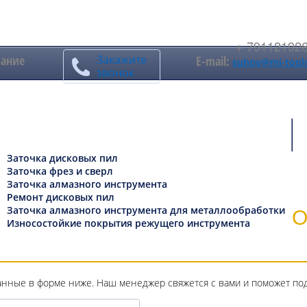
+ 79112192
вание
Закажите
E-mail:
suhov@mi-tools
звонок
рвис-центр
Заточка дисковых пил
Заточка фрез и сверл
Заточка алмазного инструмента
Ремонт дисковых пил
Заточка алмазного инструмента для металлообработки
О
Износостойкие покрытия режущего инструмента
анные в форме ниже. Наш менеджер свяжется с вами и поможет по