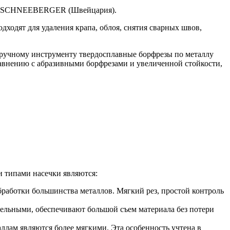
нии SCHNEEBERGER (Швейцария).
дходят для удаления крапа, облоя, снятия сварных швов,
ручному инструменту твердосплавные борфрезы по металлу
равнению с абразивными борфрезами и увеличенной стойкости,
и типами насечки являются:
аботки большинства металлов. Мягкий рез, простой контроль
ельными, обеспечивают большой съем материала без потери
лам являются более мягкими. Эта особенность учтена в