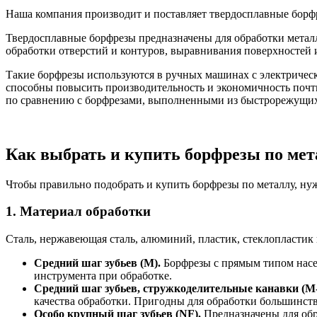
Наша компания производит и поставляет твердосплавные бор
Твердосплавные борфрезы предназначены для обработки металла
обработки отверстий и контуров, выравнивания поверхностей 
Такие борфрезы используются в ручных машинах с электриче
способны повысить производительность и экономичность почти
по сравнению с борфрезами, выполненными из быстрорежущих
Как выбрать и купить борфрезы по мет
Чтобы правильно подобрать и купить борфрезы по металлу, нуж
1. Материал обработки
Сталь, нержавеющая сталь, алюминий, пластик, стеклопластик 
Средний шаг зубьев (M).
Борфрезы с прямым типом насе
инструмента при обработке.
Средний шаг зубьев, стружкоделительные канавки (M
качества обработки. Пригодны для обработки большинств
Особо крупный шаг зубьев (NF).
Предназначены для обр