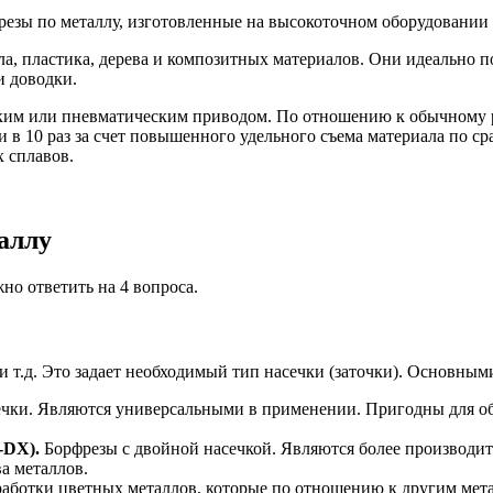
фрезы по металлу, изготовленные на высокоточном оборудова
, пластика, дерева и композитных материалов. Они идеально по
и доводки.
ским или пневматическим приводом. По отношению к обычному 
 в 10 раз за счет повышенного удельного съема материала по с
 сплавов.
аллу
но ответить на 4 вопроса.
и т.д. Это задает необходимый тип насечки (заточки). Основным
чки. Являются универсальными в применении. Пригодны для обр
-DX).
Борфрезы с двойной насечкой. Являются более производит
а металлов.
аботки цветных металлов, которые по отношению к другим метал